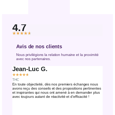
4.7
★
★
★
★
★
Avis de nos clients
Nous privilégions la relation humaine et la proximité
avec nos partenaires.
Jean-Luc G.
Davi
★
★
★
★
★
★
★
★
THC
Homisis
En toute objectivité, dès nos premiers échanges nous
Grâce à
avons reçu des conseils et des propositions pertinentes
projets
et inspirantes qui nous ont amené à en demander plus
irrépro
avec toujours autant de réactivité et d’efficacité !
nous re
souhait