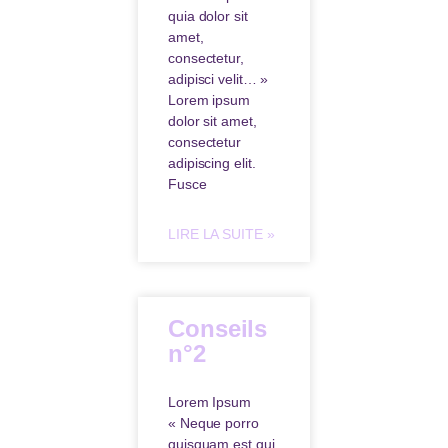
quia dolor sit
amet,
consectetur,
adipisci velit… »
Lorem ipsum
dolor sit amet,
consectetur
adipiscing elit.
Fusce
LIRE LA SUITE »
Conseils
n°2
Lorem Ipsum
« Neque porro
quisquam est qui