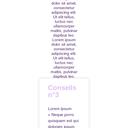
dolor sit amet,
consectetur
adipiscing elit.
Ut elit tellus,
luctus nec
ullamcorper
mattis, pulvinar
dapibus leo.
Lorem ipsum
dolor sit amet,
consectetur
adipiscing elit.
Ut elit tellus,
luctus nec
ullamcorper
mattis, pulvinar
dapibus leo.
Conseils
n°3
Lorem Ipsum
« Neque porro
quisquam est qui
dolorem ipsum